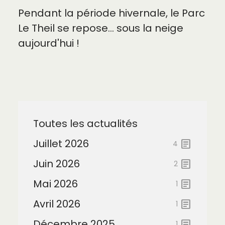
Pendant la période hivernale, le Parc
Le Theil se repose… sous la neige
aujourd'hui !
Toutes les actualités
Juillet 2026
article
4
Juin 2026
article
2
Mai 2026
article
1
Avril 2026
article
1
Décembre 2025
article
1