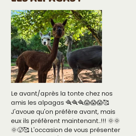
Le avant/après la tonte chez nos
amis les alpagas 🪮🪮🪮😱😱😱🥰
J'avoue qu'on préfère avant, mais
eux ils préfèrent maintenant..!!! 🌞🌞
🌞🥵🥰 L'occasion de vous présenter