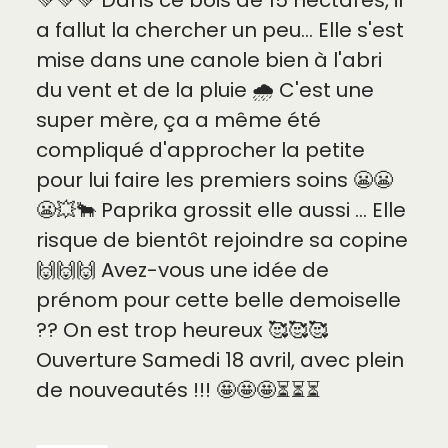
💚💚💚 Dans ce bois de 15 hectares, il
a fallut la chercher un peu... Elle s'est
mise dans une canole bien à l'abri
du vent et de la pluie 🌧️ C'est une
super mère, ça a même été
compliqué d'approcher la petite
pour lui faire les premiers soins 😬😬
😬💥🐂 Paprika grossit elle aussi ... Elle
risque de bientôt rejoindre sa copine
🙌🙌🙌 Avez-vous une idée de
prénom pour cette belle demoiselle
?? On est trop heureux 🥰🥰🥰
Ouverture Samedi 18 avril, avec plein
de nouveautés !!! 🤩🤩🤩⏳⏳⏳