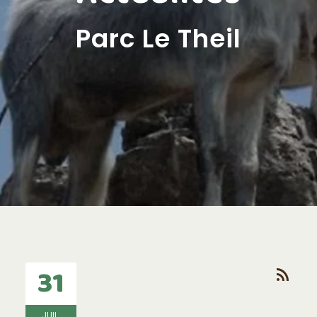
Parc Le Theil
31
rss_feed
JUIL.