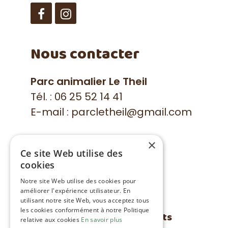
Facebook
Instagram
Nous contacter
Parc animalier Le Theil
Tél. :
06 25 52 14 41
E-mail :
parcletheil@gmail.com
×
Ouverture
Ce site Web utilise des
cookies
Ouvert du 18 avril au 02
Notre site Web utilise des cookies pour
novembre 2026
améliorer l'expérience utilisateur. En
utilisant notre site Web, vous acceptez tous
les cookies conformément à notre Politique
Voir les horaires complets
relative aux cookies
En savoir plus